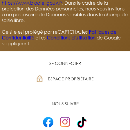
https://www.bloctel.gouv.fr
. Dans le cadre de la
protection des Données personnelles, nous vous invitons
à ne pas inscrire de Données sensibles dans le champ de
saisie libre.
Ce site est protégé par reCAPTCHA, les
Politiques de
Confidentialité
et es
Conditions d'utilisation
de Google
s'appliquent.
SE CONNECTER
ESPACE PROPRIÉTAIRE
NOUS SUIVRE