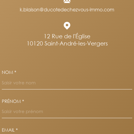
k.blaison@ducotedechezvous-immo.com
12 Rue de l'Église
10120
Saint-André-les-Vergers
NOM *
TRAD_MELTEM_VOSCOORDO
PRÉNOM *
EMAIL *