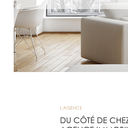
CH
Surface
Pièces
ER
SURFACE
PIÈCES
CH
E
L'AGENCE
DU CÔTÉ DE CHE