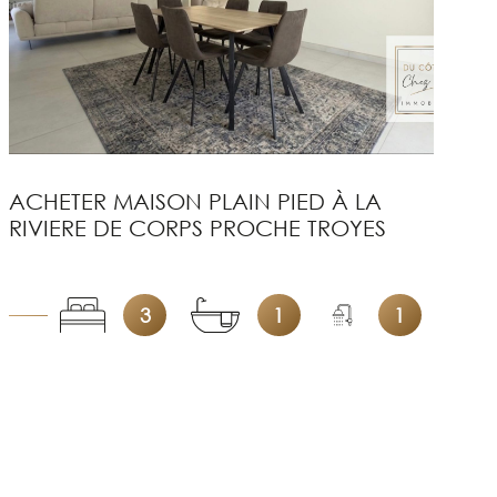
ACHETER MAISON PLAIN PIED À LA
A
RIVIERE DE CORPS PROCHE TROYES
P
3
1
1