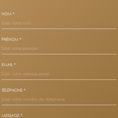
NOM *
TRAD_MELTEM_VOSCOORDO
PRÉNOM *
EMAIL *
TÉLÉPHONE *
MESSAGE *
TRAD_MELTEM_VOREDEMAND