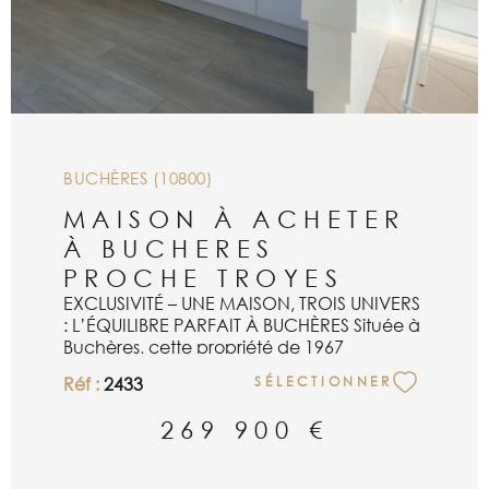
BUCHÈRES (10800)
MAISON À ACHETER
À BUCHERES
PROCHE TROYES
EXCLUSIVITÉ – UNE MAISON, TROIS UNIVERS
: L’ÉQUILIBRE PARFAIT À BUCHÈRES Située à
Buchères, cette propriété de 1967
surélevée de 168 m² propose une
Réf :
2433
SÉLECTIONNER
expérience de vie singulière sur une
parcelle paysagée de 562 m² exposée
269 900 €
plein sud. Cette maison a été pensée pour
offrir trois ambiances distinctes, répondant
chacune à un besoin spécifique de la vie