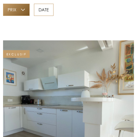
PRIX
DATE
ALERTE EMAI
Surface
SURFACE
PLUS DE CRITÈRES
ESTIMATION
Pièces
RECHERCHER
PIÈCES
NOS BIENS 
EXCLUSIF
CRITÈRES SUPPLÉMENTAIRES
Piscine
Parking
CONTACT
Terrasse
VOIR LE BIEN