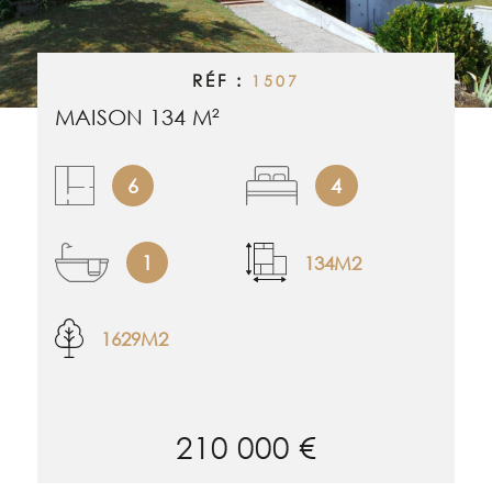
RECHERCHER
ALERTE EMAI
RÉF :
1507
ESTIMATION
MAISON 134 M²
NOS BIENS 
6
4
CONTACT
1
134M2
1629M2
210 000 €