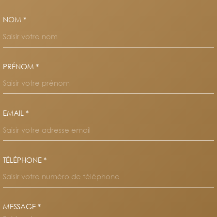
NOM *
TRAD_MELTEM_VOSCOORDO
PRÉNOM *
EMAIL *
TÉLÉPHONE *
MESSAGE *
TRAD_MELTEM_VOREDEMAND