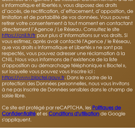
« informatique et libertés », vous disposez des droits
d’accès, de rectification, d’effacement, d’opposition, de
limitation et de portabilité de vos données. Vous pouvez
retirer votre consentement à tout moment en contactant
directement l’Agence / Le Réseau. Consultez le site
https://cnil.fr/fr
pour plus d’informations sur vos droits. Si
vous estimez, après avoir contacté l'Agence / le Réseau,
que vos droits « Informatique et Libertés » ne sont pas
respectés, vous pouvez adresser une réclamation à la
CNIL. Nous vous informons de l’existence de la liste
d'opposition au démarchage téléphonique « Bloctel »,
sur laquelle vous pouvez vous inscrire ici :
https://www.bloctel.gouv.fr
. Dans le cadre de la
protection des Données personnelles, nous vous invitons
à ne pas inscrire de Données sensibles dans le champ de
saisie libre.
Ce site est protégé par reCAPTCHA, les
Politiques de
Confidentialité
et es
Conditions d'utilisation
de Google
s'appliquent.