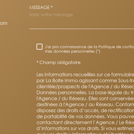
MESSAGE *
TRAD_MELTEM_VORE
com
RÈGLEMENTATION
J'ai pris connaissance de la Politique de confid
mes données personnelles (*)
* Champ obligatoire
Les informations recueillies sur ce formulair
par La Boite Immo agissant comme Sous-trai
clientèle/prospects de l'Agence / du Rése
Données personnelles. La base légale du tra
l'Agence / du Réseau. Elles sont conservé
destinées à l'Agence / au Réseau. Conformém
disposez des droits d’accès, de rectificatio
de portabilité de vos données. Vous pouve
contactant directement l’Agence / Le Rése
d’informations sur vos droits. Si vous estim