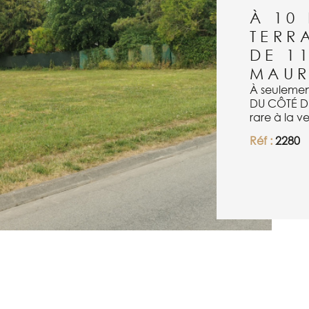
À 10
TERR
DE 1
MAUR
À seulement
LE BIEN
DU CÔTÉ DE
rare à la v
ce terrain 
Réf :
2280
liberté pou
terrain est 
proximité, 
environnem
belle oppor
agréable, t
plus, contac
KARAPETIAN
lilit.k@du
RSAC de TR