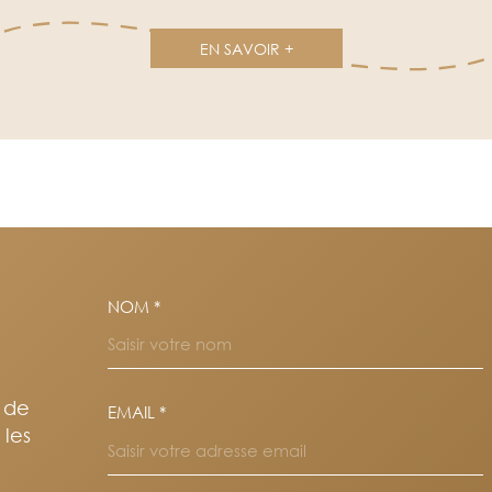
EN SAVOIR +
NOM *
TRAD_MELTEM_VOSC
s de
EMAIL *
 les