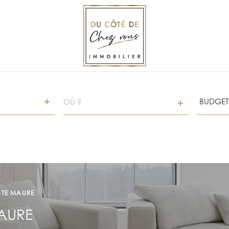
VILLE
Budget
BUDGET
CRITÈRES
SUPPLÉMENTAIRES
Piscine
Parking
STE MAURE
Terrasse
MAURE