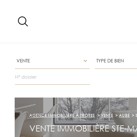
Aller
Aller
Aller
Aller
à
à
au
au
:
la
menu
contenu
recherche
principal
TYPE
TYPE
VOTRE
D'OFFRE
DE
VENTE
TYPE DE BIEN
BIEN
RE
RÉFÉRENCE
CH
ER
CH
Surface
Pièces
SURFACE
PIÈCES
E
AGENCE IMMOBILIÈRE À TROYES
VENTE
AUBE
VENTE IMMOBILIÈRE STE-