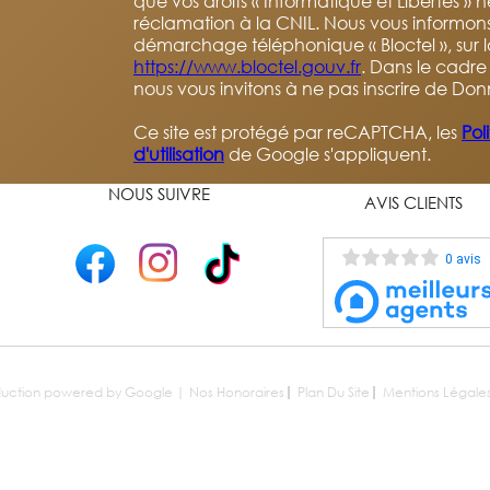
que vos droits « Informatique et Libertés »
réclamation à la CNIL. Nous vous informons 
démarchage téléphonique « Bloctel », sur la
https://www.bloctel.gouv.fr
. Dans le cadre
nous vous invitons à ne pas inscrire de Don
Ce site est protégé par reCAPTCHA, les
Pol
d'utilisation
de Google s'appliquent.
NOUS SUIVRE
AVIS CLIENTS
0 avis
raduction powered by Google |
Nos Honoraires
Plan Du Site
Mentions Légale