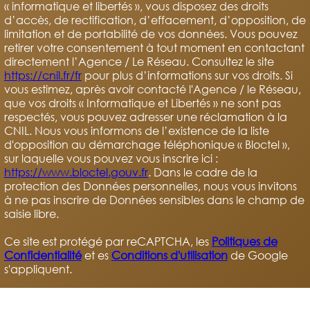
« informatique et libertés », vous disposez des droits
d’accès, de rectification, d’effacement, d’opposition, de
limitation et de portabilité de vos données. Vous pouvez
retirer votre consentement à tout moment en contactant
directement l’Agence / Le Réseau. Consultez le site
https://cnil.fr/fr
pour plus d’informations sur vos droits. Si
vous estimez, après avoir contacté l'Agence / le Réseau,
que vos droits « Informatique et Libertés » ne sont pas
respectés, vous pouvez adresser une réclamation à la
CNIL. Nous vous informons de l’existence de la liste
d'opposition au démarchage téléphonique « Bloctel »,
sur laquelle vous pouvez vous inscrire ici :
https://www.bloctel.gouv.fr
. Dans le cadre de la
protection des Données personnelles, nous vous invitons
à ne pas inscrire de Données sensibles dans le champ de
saisie libre.
Ce site est protégé par reCAPTCHA, les
Politiques de
Confidentialité
et es
Conditions d'utilisation
de Google
s'appliquent.