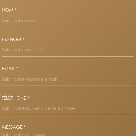
NOM *
TRAD_MELTEM_VOSCOORDO
PRÉNOM *
EMAIL *
TÉLÉPHONE *
MESSAGE *
TRAD_MELTEM_VOREDEMAND