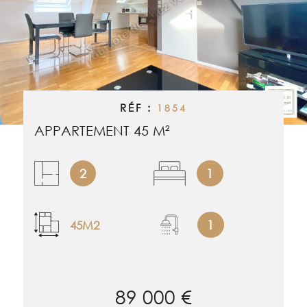
RECHERCHER
ALERTE EMAI
ESTIMATION
RÉF :
1854
NOS BIENS 
APPARTEMENT 45 M²
CONTACT
2
1
1
45M2
89 000 €