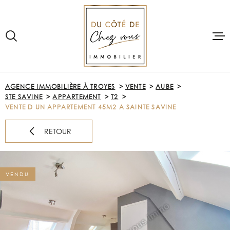
Aller
Aller
Aller
Aller
à
à
au
au
:
la
menu
contenu
recherche
principal
VOTRE
RECHERCHE
ACCUEIL
AGENCE IMMOBILIÈRE À TROYES
VENTE
AUBE
TYPE
STE SAVINE
APPARTEMENT
T2
D'OFFRE
VENTE
ACHETER
VENTE D UN APPARTEMENT 45M2 A SAINTE SAVINE
TYPE
DE
RETOUR
PRE-ESTIMAT
TYPE DE BIEN
BIEN
VILLE
LOUER
VENDU
Budget
VENDRE
BUDGET
NOTRE AGE