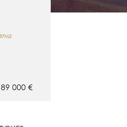
87M2
189 000 €