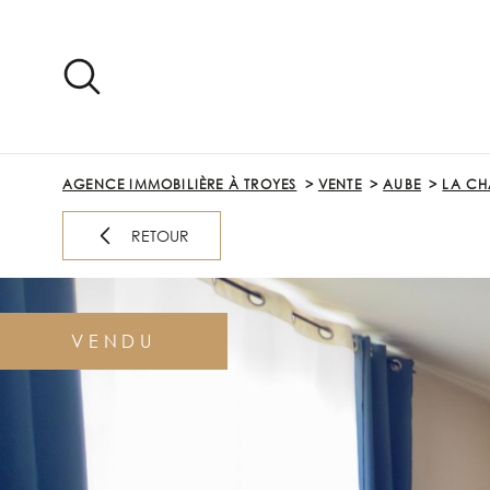
Aller
Aller
Aller
Aller
à
à
au
au
:
la
menu
contenu
recherche
principal
AGENCE IMMOBILIÈRE À TROYES
VENTE
AUBE
LA CH
RETOUR
VENDU