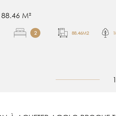
88.46 M²
2
88.46M2
1