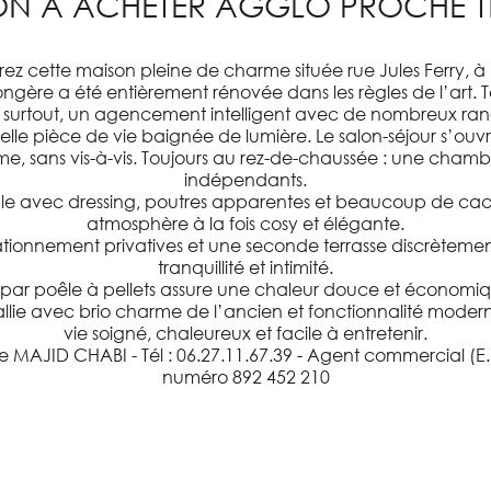
ON À ACHETER AGGLO PROCHE T
rez cette maison pleine de charme située rue Jules Ferry, à
gère a été entièrement rénovée dans les règles de l’art. T
 surtout, un agencement intelligent avec de nombreux ran
lle pièce de vie baignée de lumière. Le salon-séjour s’ou
ime, sans vis-à-vis. Toujours au rez-de-chaussée : une cha
indépendants.
le avec dressing, poutres apparentes et beaucoup de ca
atmosphère à la fois cosy et élégante.
ationnement privatives et une seconde terrasse discrèteme
tranquillité et intimité.
 par poêle à pellets assure une chaleur douce et économiq
i allie avec brio charme de l’ancien et fonctionnalité mode
vie soigné, chaleureux et facile à entretenir.
e MAJID CHABI - Tél : 06.27.11.67.39 - Agent commercial (E
numéro 892 452 210