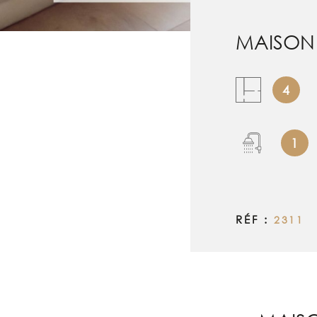
MAISON 
4
1
RÉF :
2311