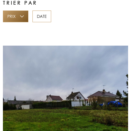
TRIER PAR
ALERTE EMAI
Surface
PRIX
DATE
SURFACE
PLUS DE CRITÈRES
ESTIMATION
Pièces
RECHERCHER
PIÈCES
NOS BIENS 
CRITÈRES SUPPLÉMENTAIRES
Piscine
Parking
CONTACT
Terrasse
VOIR LE BIEN