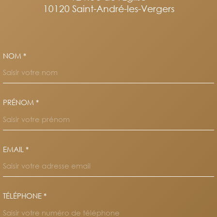
10120
Saint-André-les-Vergers
NOM *
TRAD_MELTEM_VOSCOORDO
PRÉNOM *
EMAIL *
TÉLÉPHONE *