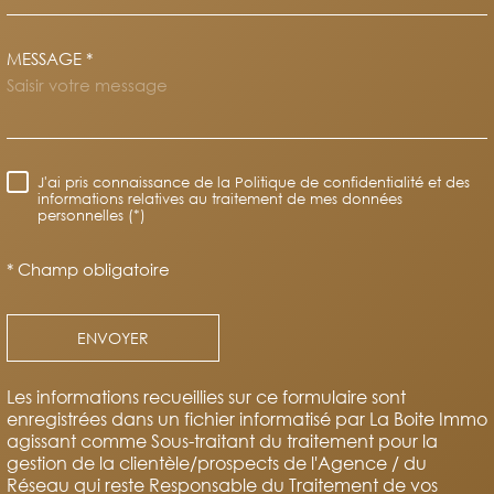
MESSAGE *
TRAD_MELTEM_VOREDEMAND
J'ai pris connaissance de la Politique de confidentialité et des
RÈGLEMENTATION
informations relatives au traitement de mes données
personnelles (*)
* Champ obligatoire
ENVOYER
Les informations recueillies sur ce formulaire sont
enregistrées dans un fichier informatisé par La Boite Immo
agissant comme Sous-traitant du traitement pour la
gestion de la clientèle/prospects de l'Agence / du
Réseau qui reste Responsable du Traitement de vos