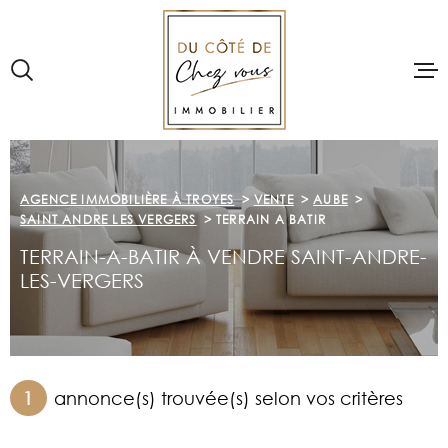
Aller
Aller
Aller
Aller
à
à
au
au
:
la
menu
contenu
recherche
principal
VOTRE
RECHERCHE
ACCUEIL
TYPE
D'OFFRE
VENTE
ACHETER
AGENCE IMMOBILIÈRE À TROYES
VENTE
AUBE
SAINT ANDRE LES VERGERS
TERRAIN A BATIR
TYPE
TERRAIN-A-BATIR À VENDRE SAINT-ANDRE-
DE
PRE-ESTIMAT
TYPE DE BIEN
BIEN
LES-VERGERS
VILLE
LOUER
Budget
VENDRE
BUDGET
1
annonce(s) trouvée(s) selon vos critères
NOTRE AGE
RÉFÉRENCE