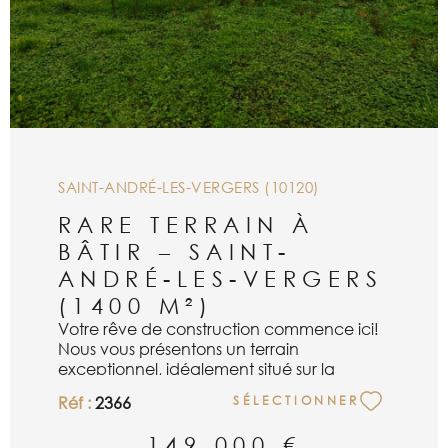
SAINT-ANDRÉ-LES-VERGERS (10120)
RARE TERRAIN À
BÂTIR – SAINT-
ANDRÉ-LES-VERGERS
(1400 M²)
Votre rêve de construction commence ici!
Nous vous présentons un terrain
exceptionnel, idéalement situé sur la
commune prisée de Saint-André-les-
Réf :
2366
SÉLECTIONNER
Vergers. Superbe terrain hors lotissement,
offrant 1 430 m² dont 700 m² constructibles.
149 000 €