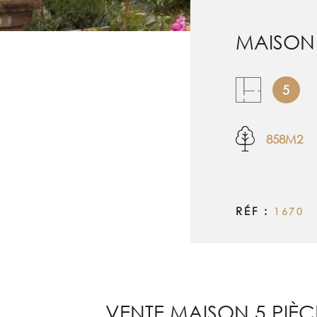
MAISON 
5
858M2
RÉF :
1670
VENTE MAISON 5 PIÈC