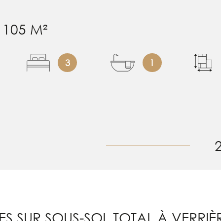
105 M²
3
1
ES SUR SOUS-SOL TOTAL À VERR