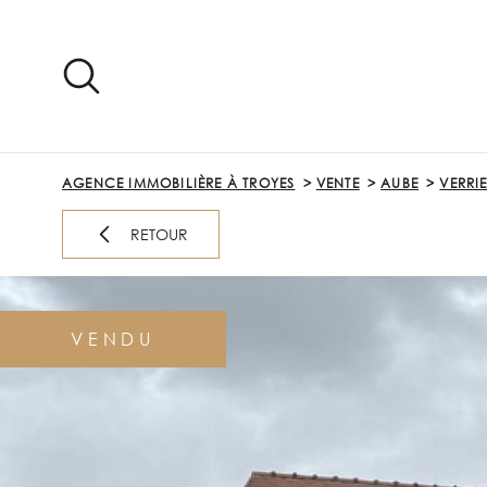
Aller
Aller
Aller
Aller
à
à
au
au
:
la
menu
contenu
recherche
principal
AGENCE IMMOBILIÈRE À TROYES
VENTE
AUBE
VERRI
RETOUR
VENDU