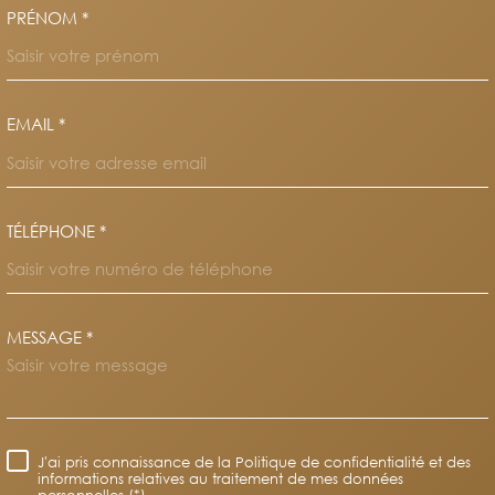
PRÉNOM *
EMAIL *
TÉLÉPHONE *
MESSAGE *
TRAD_MELTEM_VOREDEMAND
J'ai pris connaissance de la Politique de confidentialité et des
RÈGLEMENTATION
informations relatives au traitement de mes données
personnelles (*)