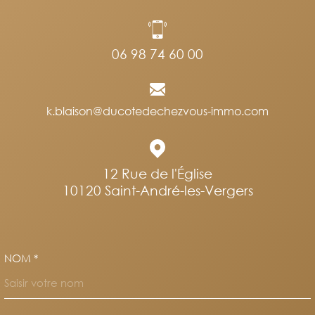
06 98 74 60 00
k.blaison@ducotedechezvous-immo.com
12 Rue de l'Église
10120
Saint-André-les-Vergers
NOM *
TRAD_MELTEM_VOSCOORDO