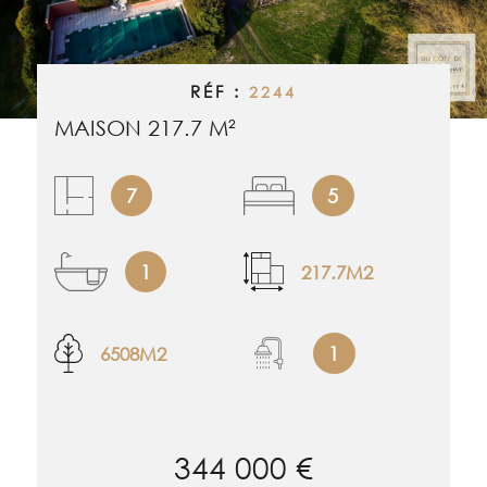
RECHERCHER
ALERTE EMAI
RÉF :
2244
ESTIMATION
MAISON 217.7 M²
NOS BIENS 
7
5
CONTACT
1
217.7M2
1
6508M2
344 000 €