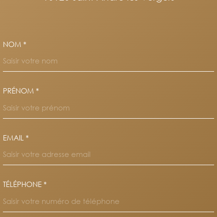
NOM *
TRAD_MELTEM_VOSCOORDO
PRÉNOM *
EMAIL *
TÉLÉPHONE *