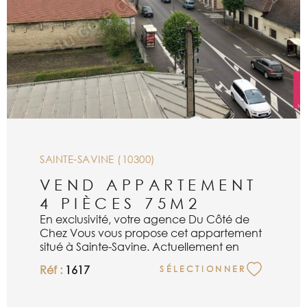
SAINTE-SAVINE (10300)
VEND APPARTEMENT
4 PIÈCES 75M2
En exclusivité, votre agence Du Côté de
Chez Vous vous propose cet appartement
situé à Sainte-Savine. Actuellement en
travaux, le bien vous sera livré terminé
Réf :
1617
SÉLECTIONNER
avec de belles prestations. Il se compose
d'une cuisine équipée et aménagée
ouverte sur un lumineux et spacieux séjour,