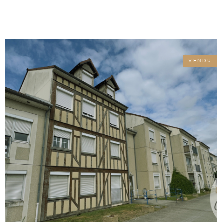
l'appartement,en plus de l'entrée de
l'immeuble, vous apprécierez le sas sécurisé
à double porte, garantissant tranquillité et
sécurité. A l'entrée une cuisine dinatoire
équipée, un espace de vie baigné de
lumière donnant directement sur la verdure
VENDU
de la copropriété, sans aucun vis-à-vis,
pour des moments de détente privilégiés
sur un balcon filant. L’appartement
propose deux chambres donnant sur celui
ci. Vous trouverez également une troisième
chambre, de nombreux rangements et un
petit cellier, répondant parfaitement aux
besoins d’une famille ou d’un
investissement locatif étudiant. Une salle
VOIR LE BIEN
d’eau fonctionnelle et un WC séparé
complètent ce bien, déjà loué avec un bail
étudiant en cours, assurant une rentabilité
immédiate. Le bien dispose en outre d’une
cave, offrant un espace de stockage
supplémentaire. Vous aurez également la
possibilité de vous garer à l'interieur de la
résidence. Les charges de copropriété