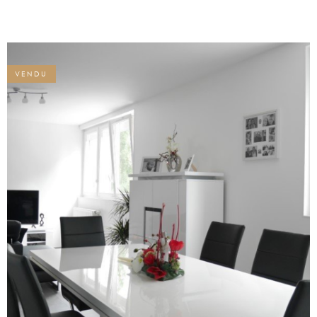
récemment. De plus, il dispose d’une cave
et d’une place de parking privative. Ce
bien traversant, bien orienté, avec une vue
sur la verdure à l’arrière et une vraie
sensation d’espace est parfait pour une
VENDU
famille avec un enfant ou une personne
recherchant le confort d’un plain-pied Et
puis, entre nous… il est juste à côté de notre
agence, ce qui garantit au moins une
chose : des voisins sympathiques,
disponibles, et qui connaissent bien le
quartier. Contactez-nous pour découvrir ce
bien idéal ! Charges annuelles : 1287,61 €
dont 64,04 € fonds Alur comprenant eau
VOIR LE BIEN
froide, ménage, espaces verts. Chauffage
individuel gaz