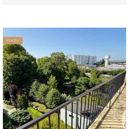
belle pièce à vivre ouvrant sur une intime
terrasse sans aucun vis-à-vis, une superbe
cuisine aménagée et équipée et une
chambre parentale avec espace dressing
et salle d’eau. La rénovation complète de
2016 (toiture, plomberie, électricité…) alliée
aux parquets bruts confère à ce lieu une
VENDU
atmosphère empreinte de zenitude et de
sécurité. La possibilité de garer deux
véhicules dans la cour et une cave
complètent l’ensemble sur un terrain de
170 m2. Une pure merveille !
VOIR LE BIEN