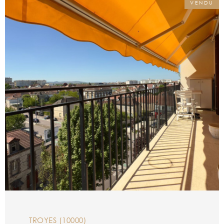
VENDU
aucun défaut gaz ni électrique (la
chaudière est neuve- 11/2022). Charges
annuelles : 1072,28 €. (Dont 51,20 € fonds
de travaux) Chauffage individuel. 40 lots.
Stationnement très aisé au pied de l'entrée.
Le cadre verdoyant, la proximité de la ville,
les accès bus et la tranquillité font de ce
bien une pure merveille rare à la vente !
Cet appartement est idéal pour la co-
VOIR LE BIEN
location puisqu’il est possible de faire 3
chambres très facilement. Vous n’avez plus
qu’à poser vos meubles. Une pépite !
TROYES (10000)