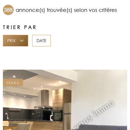
388
annonce(s) trouvée(s) selon vos critères
ALERTE EMAI
Surface
SURFACE
PLUS DE CRITÈRES
TRIER PAR
ESTIMATION
Pièces
RECHERCHER
PIÈCES
PRIX
DATE
NOS BIENS 
CRITÈRES SUPPLÉMENTAIRES
Piscine
Parking
CONTACT
Terrasse
VENDU