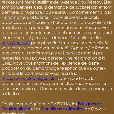
repose sur l'intérêt légitime de l'Agence / du Réseau. Elles
sont conservées jusqu'à demande de suppression et sont
destinées à l'Agence / au Réseau. Conformément à la loi
« informatique et libertés », vous disposez des droits
d’accès, de rectification, d’effacement, d’opposition, de
limitation et de portabilité de vos données. Vous pouvez
retirer votre consentement à tout moment en contactant
directement l’Agence / Le Réseau. Consultez le site
https://cnil.fr/fr
pour plus d’informations sur vos droits. Si
vous estimez, après avoir contacté l'Agence / le Réseau,
que vos droits « Informatique et Libertés » ne sont pas
respectés, vous pouvez adresser une réclamation à la
CNIL. Nous vous informons de l’existence de la liste
d'opposition au démarchage téléphonique « Bloctel »,
sur laquelle vous pouvez vous inscrire ici :
https://www.bloctel.gouv.fr
. Dans le cadre de la
protection des Données personnelles, nous vous invitons
à ne pas inscrire de Données sensibles dans le champ de
saisie libre.
Ce site est protégé par reCAPTCHA, les
Politiques de
Confidentialité
et es
Conditions d'utilisation
de Google
s'appliquent.