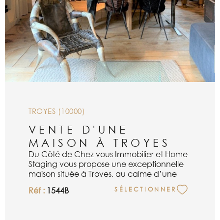
TROYES (10000)
VENTE D'UNE
MAISON À TROYES
Du Côté de Chez vous Immobilier et Home
Staging vous propose une exceptionnelle
maison située à Troyes, au calme d’une
petite rue proche du stade de l’Aube.
Réf :
1544B
SÉLECTIONNER
Digne des cabinets de curiosités du XVII e
siècle, elle propose, sur 58m2 savamment
répartis : une entrée avec coin bureau, une