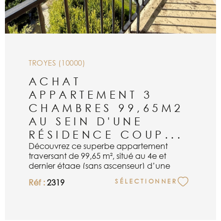
TROYES (10000)
ACHAT
APPARTEMENT 3
CHAMBRES 99,65M2
AU SEIN D'UNE
RÉSIDENCE COUP...
Découvrez ce superbe appartement
traversant de 99,65 m², situé au 4e et
dernier étage (sans ascenseur) d’une
résidence sécurisée, nichée dans un écrin
Réf :
2319
SÉLECTIONNER
de verdure avec vu plongeante sur un
bassin. Ce cadre calme et paisible offre un
véritable havre de paix à quelques pas de
toutes les commodités. Dès l’entrée de