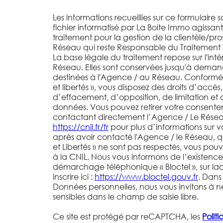
Les informations recueillies sur ce formulaire 
fichier informatisé par La Boite Immo agissa
traitement pour la gestion de la clientèle/pr
Réseau qui reste Responsable du Traitement
La base légale du traitement repose sur l'inté
Réseau. Elles sont conservées jusqu'à deman
destinées à l'Agence / au Réseau. Conformém
et libertés », vous disposez des droits d’accès,
d’effacement, d’opposition, de limitation et 
données. Vous pouvez retirer votre consent
contactant directement l’Agence / Le Réseau.
https://cnil.fr/fr
pour plus d’informations sur vos
après avoir contacté l'Agence / le Réseau, q
et Libertés » ne sont pas respectés, vous po
à la CNIL. Nous vous informons de l’existence 
démarchage téléphonique « Bloctel », sur la
inscrire ici :
https://www.bloctel.gouv.fr
. Dans
Données personnelles, nous vous invitons à n
sensibles dans le champ de saisie libre.
Ce site est protégé par reCAPTCHA, les
Polit