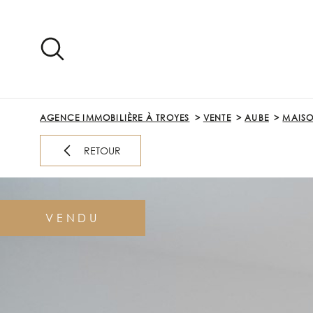
Aller
Aller
Aller
Aller
à
à
au
au
:
la
menu
contenu
recherche
principal
AGENCE IMMOBILIÈRE À TROYES
VENTE
AUBE
MAIS
RETOUR
VENDU