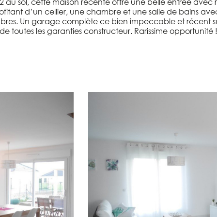
m2 au sol, cette maison récente offre une belle entrée ave
fitant d’un cellier, une chambre et une salle de bains ave
res. Un garage complète ce bien impeccable et récent sur 
de toutes les garanties constructeur. Rarissime opportunité 