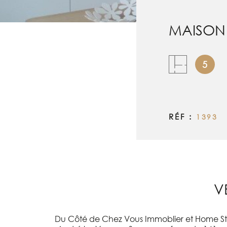
MAISON 
5
RÉF :
1393
V
Du Côté de Chez Vous Immoblier et Home Sta