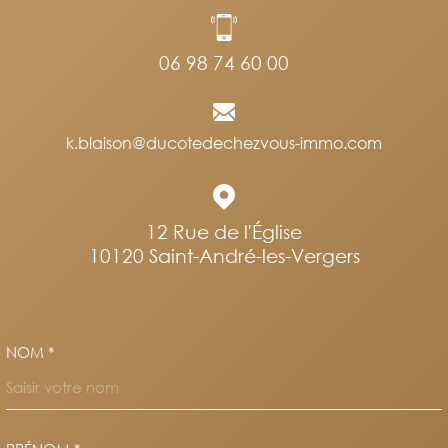
06 98 74 60 00
k.blaison@ducotedechezvous-immo.com
12 Rue de l'Église
10120
Saint-André-les-Vergers
NOM *
TRAD_MELTEM_VOSCOORDO