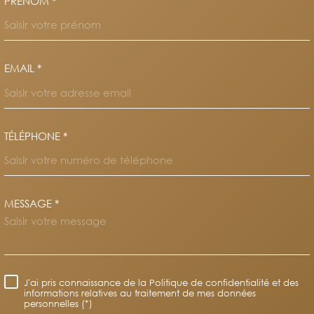
PRÉNOM *
EMAIL *
TÉLÉPHONE *
MESSAGE *
TRAD_MELTEM_VOREDEMAND
J'ai pris connaissance de la Politique de confidentialité et des
RÈGLEMENTATION
informations relatives au traitement de mes données
personnelles (*)