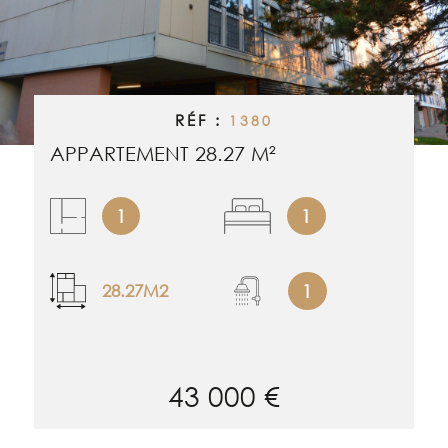
RECHERCHER
ALERTE EMAI
ESTIMATION
RÉF :
1380
APPARTEMENT 28.27 M²
NOS BIENS 
1
1
CONTACT
1
28.27M2
43 000 €