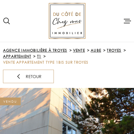
Aller
Aller
Aller
Aller
à
à
au
au
:
la
menu
contenu
recherche
principal
VOTRE
RECHERCHE
ACCUEIL
AGENCE IMMOBILIÈRE À TROYES
VENTE
AUBE
TROYES
TYPE
APPARTEMENT
T1
D'OFFRE
VENTE
ACHETER
VENTE APPARTEMENT TYPE 1BIS SUR TROYES
TYPE
DE
RETOUR
PRE-ESTIMAT
TYPE DE BIEN
BIEN
VILLE
LOUER
VENDU
Budget
VENDRE
BUDGET
NOTRE AGE