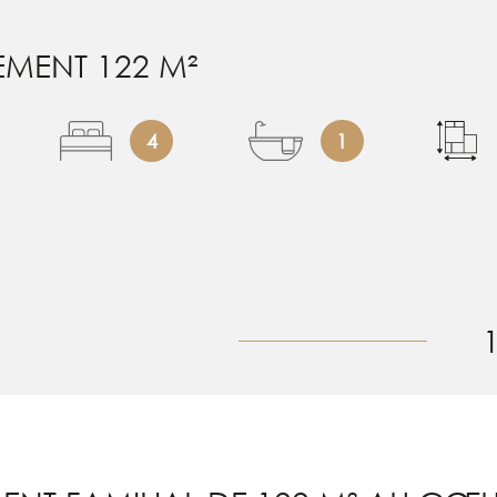
MENT 122 M²
4
1