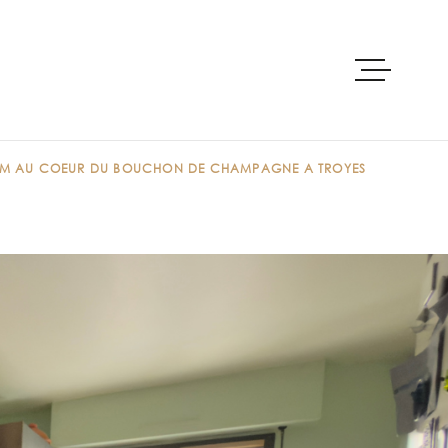
ACCUEIL
22 M AU COEUR DU BOUCHON DE CHAMPAGNE A TROYES
ACHETER
PRE-ESTIMAT
LOUER
VENDRE