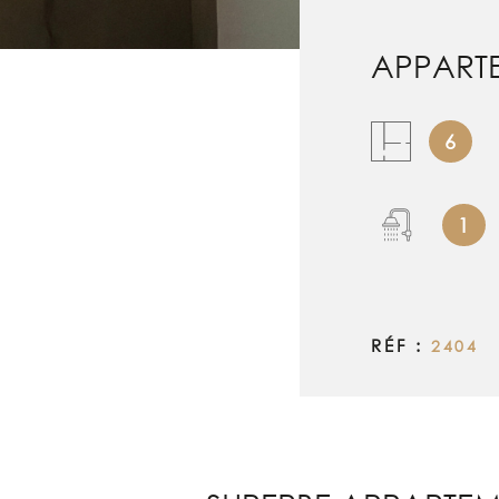
APPARTE
6
1
RÉF :
2404