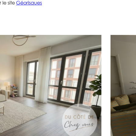
 le site
Géorisques