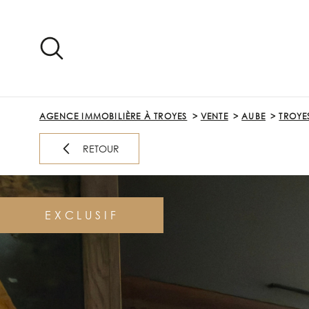
Aller
Aller
Aller
Aller
à
à
au
au
:
la
menu
contenu
recherche
principal
AGENCE IMMOBILIÈRE À TROYES
VENTE
AUBE
TROYE
RETOUR
EXCLUSIF