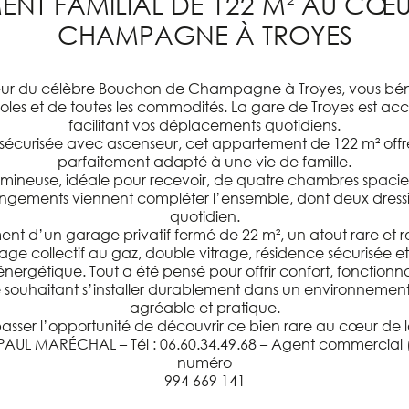
ENT FAMILIAL DE 122 M² AU C
CHAMPAGNE À TROYES
ur du célèbre
Bouchon de Champagne
à
Troyes
, vous bé
es et de toutes les commodités. La gare de Troyes est acce
facilitant vos déplacements quotidiens.
ce sécurisée avec ascenseur, cet appartement de 122 m² o
parfaitement adapté à une vie de famille.
mineuse, idéale pour recevoir, de quatre chambres spacieu
ngements viennent compléter l’ensemble, dont deux dressi
quotidien.
nt d’un garage privatif fermé de 22 m², un atout rare et re
ffage collectif au gaz, double vitrage, résidence sécurisée 
ergétique. Tout a été pensé pour offrir confort, fonctionnali
 souhaitant s’installer durablement dans un environnement 
agréable et pratique.
passer l’opportunité de découvrir ce bien rare au cœur de l
PAUL MARÉCHAL – Tél : 06.60.34.49.68 – Agent commercial 
numéro
994 669 141