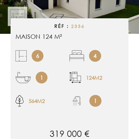
RECHERCHER
ALERTE EMAI
RÉF :
2336
ESTIMATION
MAISON 124 M²
NOS BIENS 
6
4
CONTACT
1
124M2
1
564M2
319 000 €