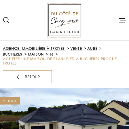
Aller
Aller
Aller
Aller
à
à
au
au
:
la
menu
contenu
recherche
principal
VOTRE
RECHERCHE
ACCUEIL
AGENCE IMMOBILIÈRE À TROYES
VENTE
AUBE
TYPE
BUCHERES
MAISON
T6
D'OFFRE
VENTE
ACHETER
ACHETER UNE MAISON DE PLAIN PIED A BUCHERES PROCHE
TROYES
TYPE
DE
PRE-ESTIMAT
TYPE DE BIEN
RETOUR
BIEN
VILLE
LOUER
VENDU
Budget
VENDRE
BUDGET
NOTRE AGE