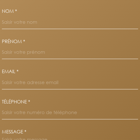
NOM *
TRAD_MELTEM_VOSCOORDO
PRÉNOM *
EMAIL *
TÉLÉPHONE *
MESSAGE *
TRAD_MELTEM_VOREDEMAND