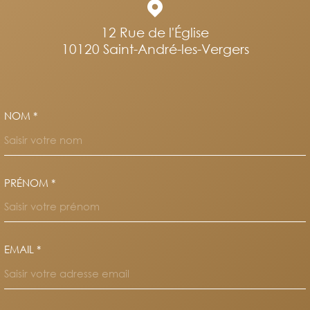
12 Rue de l'Église
10120
Saint-André-les-Vergers
NOM *
TRAD_MELTEM_VOSCOORDO
PRÉNOM *
EMAIL *