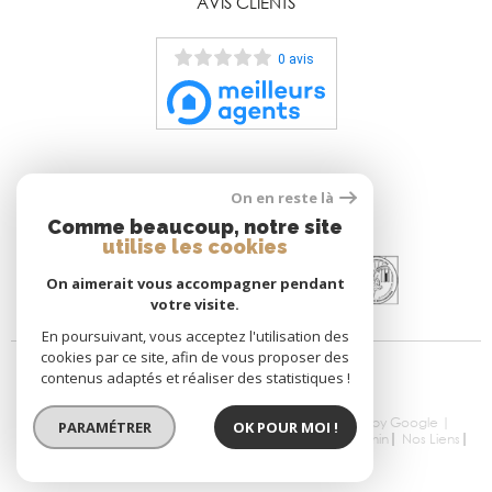
AVIS CLIENTS
0 avis
On en reste là
ADHÉRENTS
Comme beaucoup, notre site
utilise les cookies
On aimerait vous accompagner pendant
votre visite.
En poursuivant, vous acceptez l'utilisation des
cookies par ce site, afin de vous proposer des
contenus adaptés et réaliser des statistiques !
© 2026 | Tous droits réservés | Traduction powered by Google |
PARAMÉTRER
OK POUR MOI !
Nos Honoraires
Plan Du Site
Mentions Légales
Admin
Nos Liens
Politique RGPD
Cookies