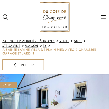
Aller
Aller
Aller
Aller
à
à
au
au
:
la
menu
contenu
recherche
principal
VOTRE
RECHERCHE
ACCUEIL
AGENCE IMMOBILIÈRE À TROYES
VENTE
AUBE
TYPE
STE SAVINE
MAISON
T4
D'OFFRE
VENTE
ACHETER
A SAINTE SAVINE VILLA DE PLAIN PIED AVEC 2 CHAMBRES
GARAGE ET JARDIN
TYPE
DE
PRE-ESTIMAT
TYPE DE BIEN
RETOUR
BIEN
VILLE
LOUER
VENDU
Budget
VENDRE
BUDGET
NOTRE AGE