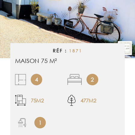
RECHERCHER
ALERTE EMAI
ESTIMATION
NOS BIENS 
RÉF :
1871
MAISON 75 M²
CONTACT
4
2
75M2
477M2
1