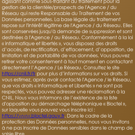
agissant comme Sous-traitant du traitement pour la
gestion de la clientèle/prospects de l'Agence / du
Réseau qui reste Responsable du Traitement de vos
Données personnelles. La base légale du traitement
repose sur l'intérêt légitime de l'Agence / du Réseau. Elles
sont conservées jusqu'à demande de suppression et sont
destinées à l'Agence / au Réseau. Conformément à la loi
« informatique et libertés », vous disposez des droits
d’accès, de rectification, d’effacement, d’opposition, de
limitation et de portabilité de vos données. Vous pouvez
retirer votre consentement à tout moment en contactant
directement l’Agence / Le Réseau. Consultez le site
https://cnil.fr/fr
pour plus d’informations sur vos droits. Si
vous estimez, après avoir contacté l'Agence / le Réseau,
que vos droits « Informatique et Libertés » ne sont pas
respectés, vous pouvez adresser une réclamation à la
CNIL. Nous vous informons de l’existence de la liste
d'opposition au démarchage téléphonique « Bloctel »,
sur laquelle vous pouvez vous inscrire ici :
https://www.bloctel.gouv.fr
. Dans le cadre de la
protection des Données personnelles, nous vous invitons
à ne pas inscrire de Données sensibles dans le champ de
saisie libre.