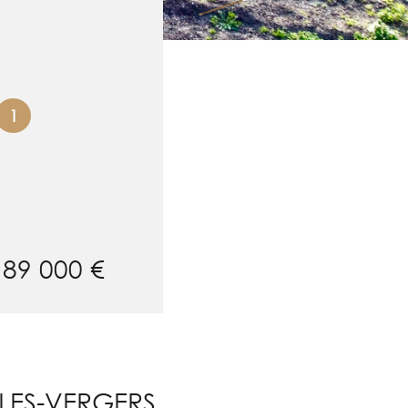
1
189 000 €
-LES-VERGERS