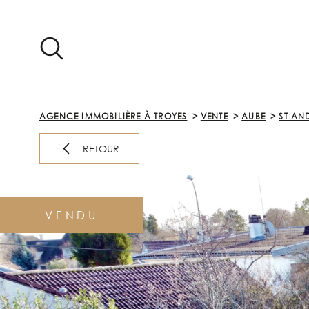
Aller
Aller
Aller
Aller
à
à
au
au
:
la
menu
contenu
recherche
principal
AGENCE IMMOBILIÈRE À TROYES
VENTE
AUBE
ST AN
RETOUR
VENDU