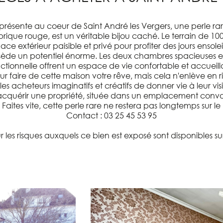
 présente au coeur de Saint André les Vergers, une perle r
brique rouge, est un véritable bijou caché. Le terrain de 1
ace extérieur paisible et privé pour profiter des jours ensoleil
sède un potentiel énorme. Les deux chambres spacieuses et 
ctionnelle offrent un espace de vie confortable et accueill
 pour faire de cette maison votre rêve, mais cela n'enlève en
es acheteurs imaginatifs et créatifs de donner vie à leur vi
érir une propriété, située dans un emplacement convoité, 
 Faites vite, cette perle rare ne restera pas longtemps sur l
Contact : 03 25 45 53 95
r les risques auxquels ce bien est exposé sont disponibles sur