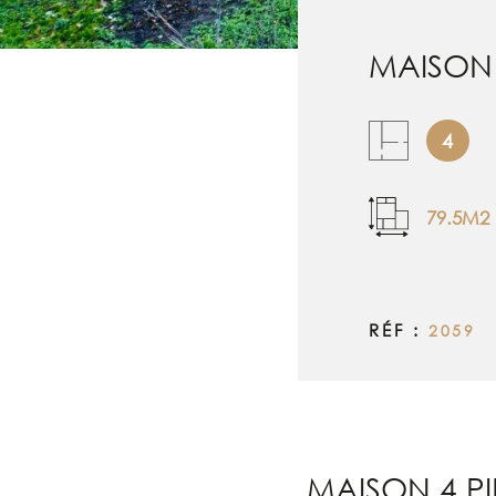
MAISON 
4
79.5M2
RÉF :
2059
MAISON 4 PI