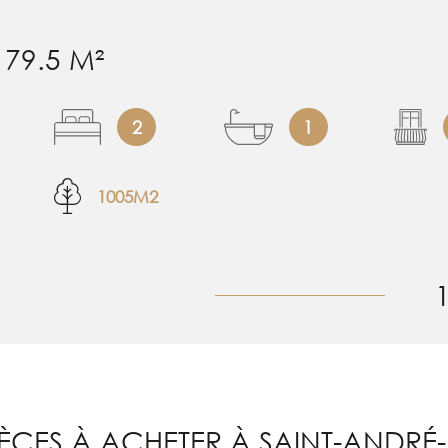
79.5 M²
2
1
1005M2
ÈCES À ACHETER À SAINT-ANDRÉ