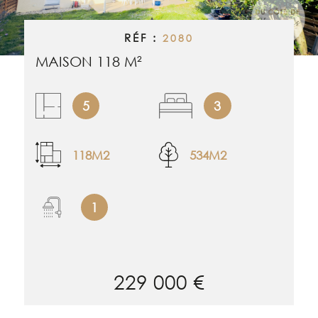
RECHERCHER
ALERTE EMAI
RÉF :
2080
MAISON 118 M²
ESTIMATION
5
3
NOS BIENS 
118M2
534M2
CONTACT
1
229 000 €