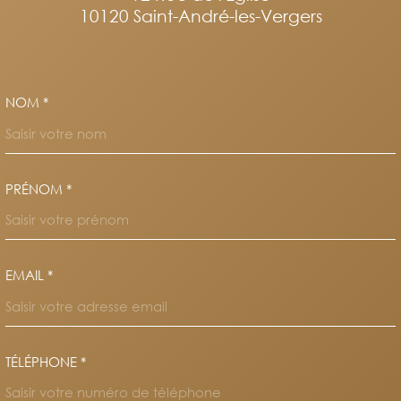
10120
Saint-André-les-Vergers
NOM *
TRAD_MELTEM_VOSCOORDO
PRÉNOM *
EMAIL *
TÉLÉPHONE *