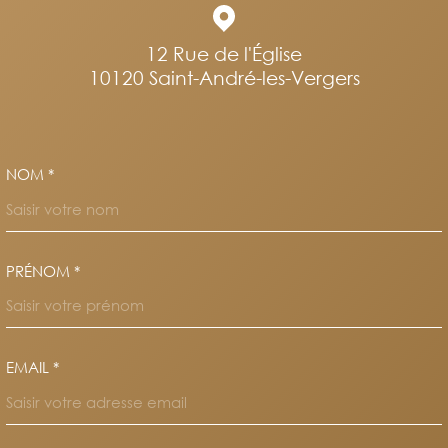
12 Rue de l'Église
10120
Saint-André-les-Vergers
NOM *
TRAD_MELTEM_VOSCOORDO
PRÉNOM *
EMAIL *