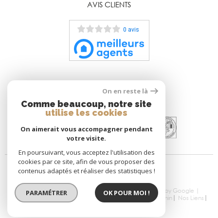
AVIS CLIENTS
0 avis
On en reste là
ADHÉRENTS
Comme beaucoup, notre site
utilise les cookies
On aimerait vous accompagner pendant
votre visite.
En poursuivant, vous acceptez l'utilisation des
cookies par ce site, afin de vous proposer des
contenus adaptés et réaliser des statistiques !
© 2026 | Tous droits réservés | Traduction powered by Google |
PARAMÉTRER
OK POUR MOI !
Nos Honoraires
Plan Du Site
Mentions Légales
Admin
Nos Liens
Politique RGPD
Cookies