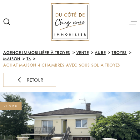
Aller
Aller
Aller
Aller
à
à
au
au
:
la
menu
contenu
recherche
principal
VOTRE
RECHERCHE
ACCUEIL
AGENCE IMMOBILIÈRE À TROYES
VENTE
AUBE
TROYES
TYPE
MAISON
T6
D'OFFRE
VENTE
ACHETER
ACHAT MAISON 4 CHAMBRES AVEC SOUS SOL A TROYES
TYPE
DE
RETOUR
PRE-ESTIMAT
TYPE DE BIEN
BIEN
VILLE
LOUER
VENDU
Budget
VENDRE
BUDGET
NOTRE AGE