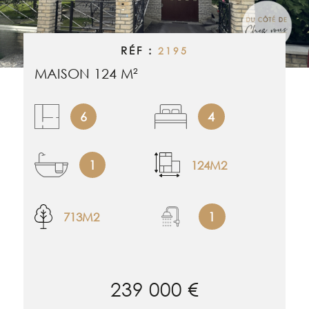
RECHERCHER
ALERTE EMAI
RÉF :
2195
ESTIMATION
MAISON 124 M²
NOS BIENS 
6
4
CONTACT
1
124M2
1
713M2
239 000 €