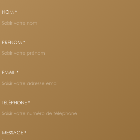
NOM *
TRAD_MELTEM_VOSCOORDO
PRÉNOM *
EMAIL *
TÉLÉPHONE *
MESSAGE *
TRAD_MELTEM_VOREDEMAND