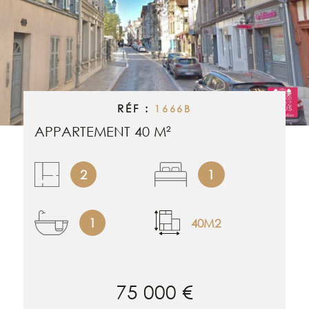
RECHERCHER
ALERTE EMAI
ESTIMATION
RÉF :
1666B
NOS BIENS 
APPARTEMENT 40 M²
CONTACT
2
1
1
40M2
75 000 €