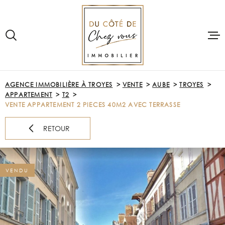
Aller
Aller
Aller
Aller
à
à
au
au
:
la
menu
contenu
recherche
principal
VOTRE
RECHERCHE
ACCUEIL
AGENCE IMMOBILIÈRE À TROYES
VENTE
AUBE
TROYES
TYPE
APPARTEMENT
T2
D'OFFRE
VENTE
ACHETER
VENTE APPARTEMENT 2 PIECES 40M2 AVEC TERRASSE
TYPE
DE
RETOUR
PRE-ESTIMAT
TYPE DE BIEN
BIEN
VILLE
LOUER
VENDU
Budget
VENDRE
BUDGET
NOTRE AGE