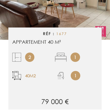
RECHERCHER
ALERTE EMAI
ESTIMATION
RÉF :
1677
NOS BIENS 
APPARTEMENT 40 M²
CONTACT
2
1
1
40M2
79 000 €