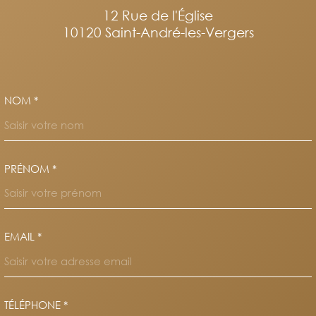
12 Rue de l'Église
10120
Saint-André-les-Vergers
NOM *
TRAD_MELTEM_VOSCOORDO
PRÉNOM *
EMAIL *
TÉLÉPHONE *