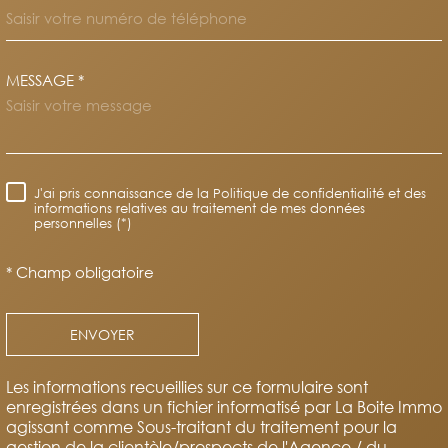
MESSAGE *
TRAD_MELTEM_VOREDEMAND
J'ai pris connaissance de la Politique de confidentialité et des
RÈGLEMENTATION
informations relatives au traitement de mes données
personnelles (*)
* Champ obligatoire
ENVOYER
Les informations recueillies sur ce formulaire sont
enregistrées dans un fichier informatisé par La Boite Immo
agissant comme Sous-traitant du traitement pour la
gestion de la clientèle/prospects de l'Agence / du