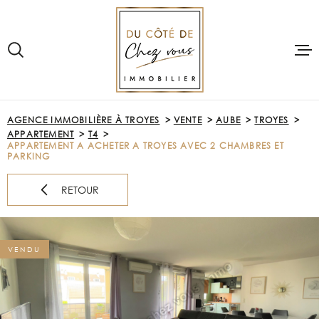
Aller
Aller
Aller
Aller
à
à
au
au
:
la
menu
contenu
recherche
principal
VOTRE
RECHERCHE
ACCUEIL
AGENCE IMMOBILIÈRE À TROYES
VENTE
AUBE
TROYES
TYPE
APPARTEMENT
T4
D'OFFRE
VENTE
ACHETER
APPARTEMENT A ACHETER A TROYES AVEC 2 CHAMBRES ET
PARKING
TYPE
DE
PRE-ESTIMAT
TYPE DE BIEN
RETOUR
BIEN
VILLE
LOUER
VENDU
Budget
VENDRE
BUDGET
NOTRE AGE