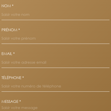
NOM *
TRAD_MELTEM_VOSCOORDO
PRÉNOM *
EMAIL *
TÉLÉPHONE *
MESSAGE *
TRAD_MELTEM_VOREDEMAND