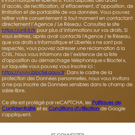
« informatique et libertés », vous disposez des droits
d’accès, de rectification, d’effacement, d’opposition, de
limitation et de portabilité de vos données. Vous pouvez
retirer votre consentement à tout moment en contactant
directement l’Agence / Le Réseau. Consultez le site
https://cnil.fr/fr
pour plus d’informations sur vos droits. Si
vous estimez, après avoir contacté l'Agence / le Réseau,
que vos droits « Informatique et Libertés » ne sont pas
respectés, vous pouvez adresser une réclamation à la
CNIL. Nous vous informons de l’existence de la liste
d'opposition au démarchage téléphonique « Bloctel »,
sur laquelle vous pouvez vous inscrire ici :
https://www.bloctel.gouv.fr
. Dans le cadre de la
protection des Données personnelles, nous vous invitons
à ne pas inscrire de Données sensibles dans le champ de
saisie libre.
Ce site est protégé par reCAPTCHA, les
Politiques de
Confidentialité
et es
Conditions d'utilisation
de Google
s'appliquent.