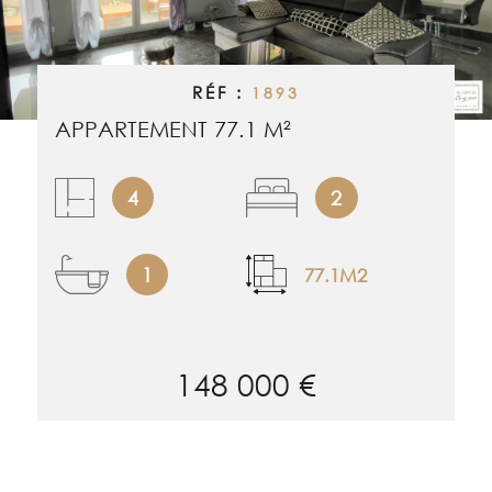
RECHERCHER
ALERTE EMAI
RÉF :
1893
ESTIMATION
APPARTEMENT 77.1 M²
NOS BIENS 
4
2
CONTACT
1
77.1M2
148 000 €