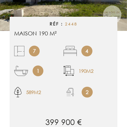
RECHERCHER
ALERTE EMAI
RÉF :
2448
ESTIMATION
MAISON 190 M²
NOS BIENS 
7
4
CONTACT
1
190M2
2
589M2
399 900 €