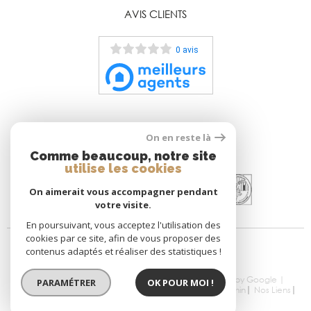
AVIS CLIENTS
0 avis
On en reste là
ADHÉRENTS
Comme beaucoup, notre site
utilise les cookies
On aimerait vous accompagner pendant
votre visite.
En poursuivant, vous acceptez l'utilisation des
cookies par ce site, afin de vous proposer des
contenus adaptés et réaliser des statistiques !
© 2026 | Tous droits réservés | Traduction powered by Google |
PARAMÉTRER
OK POUR MOI !
Nos Honoraires
Plan Du Site
Mentions Légales
Admin
Nos Liens
Politique RGPD
Cookies