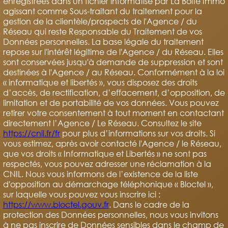
enregistrées dans un fichier informatisé par La Boite Immo
agissant comme Sous-traitant du traitement pour la
gestion de la clientèle/prospects de l'Agence / du
Réseau qui reste Responsable du Traitement de vos
Données personnelles. La base légale du traitement
repose sur l'intérêt légitime de l'Agence / du Réseau. Elles
sont conservées jusqu'à demande de suppression et sont
destinées à l'Agence / au Réseau. Conformément à la loi
« informatique et libertés », vous disposez des droits
d’accès, de rectification, d’effacement, d’opposition, de
limitation et de portabilité de vos données. Vous pouvez
retirer votre consentement à tout moment en contactant
directement l’Agence / Le Réseau. Consultez le site
https://cnil.fr/fr
pour plus d’informations sur vos droits. Si
vous estimez, après avoir contacté l'Agence / le Réseau,
que vos droits « Informatique et Libertés » ne sont pas
respectés, vous pouvez adresser une réclamation à la
CNIL. Nous vous informons de l’existence de la liste
d'opposition au démarchage téléphonique « Bloctel »,
sur laquelle vous pouvez vous inscrire ici :
https://www.bloctel.gouv.fr
. Dans le cadre de la
protection des Données personnelles, nous vous invitons
à ne pas inscrire de Données sensibles dans le champ de