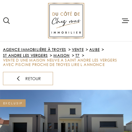
Aller
Aller
Aller
Aller
à
à
au
au
:
la
menu
contenu
recherche
principal
VOTRE
RECHERCHE
ACCUEIL
AGENCE IMMOBILIÈRE À TROYES
VENTE
AUBE
TYPE
ST ANDRE LES VERGERS
MAISON
T7
D'OFFRE
VENTE
ACHETER
VENTE D UNE MAISON NEUVE A SAINT ANDRE LES VERGERS
AVEC PISCINE PROCHE DE TROYES LIRE L ANNONCE
TYPE
DE
PRE-ESTIMAT
TYPE DE BIEN
RETOUR
BIEN
VILLE
LOUER
EXCLUSIF
Budget
VENDRE
BUDGET
NOTRE AGE