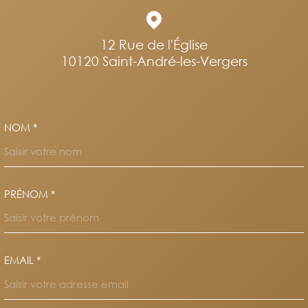
12 Rue de l'Église
10120
Saint-André-les-Vergers
NOM *
TRAD_MELTEM_VOSCOORDO
PRÉNOM *
EMAIL *